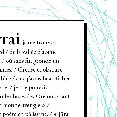
rai
, je me trouvais
rd / de la vallée d’abîme
 / où sans fin gronde un
intes. / Creuse et obscure
ublée / que j’avais beau ficher
ue, / je n’y pouvais
ulle chose. / « Ore nous faut
u monde aveugle » /
poète en pâlissant: / « j’irai