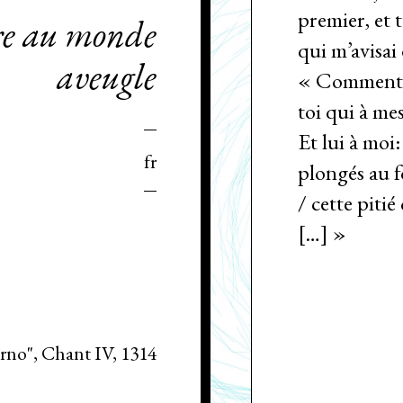
premier, et 
re au monde
qui m’avisai 
aveugle
« Comment vi
toi qui à me
Et lui à moi:
fr
plongés au f
/ cette piti
[…] »
erno", Chant IV, 1314