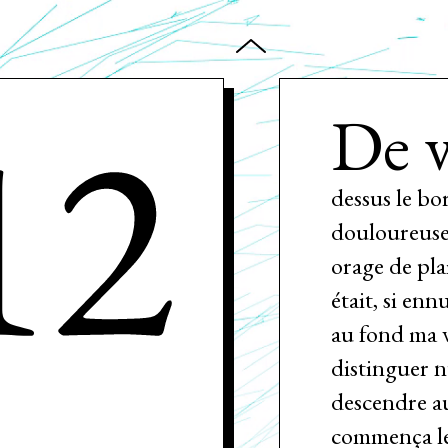
12
De v
dessus le bo
douloureuse
orage de pla
était, si enn
au fond ma v
distinguer n
descendre a
commença le 